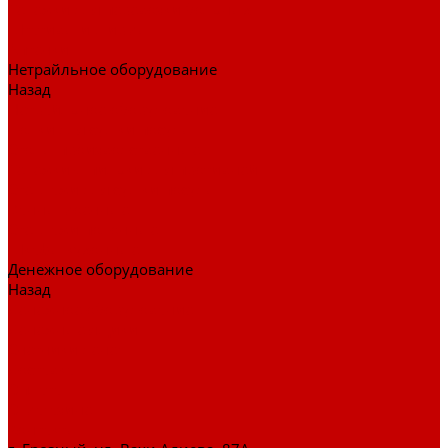
Тележки для перевозки больных
Штативы и ширмы
Аптечки
Нетрайльное оборудование
Назад
Нетрайльное оборудование
Полки для сушки посуды
Столы производственные
Тележки-шпильки для противней
Стеллажи для сушки посуды
Ванны моечные
Стеллажи полочные
Шкафы кухонные
Денежное оборудование
Назад
Денежное оборудование
Денежные ящики
Счетчики денег
Доставка
Оплата
О магазине
Контакты