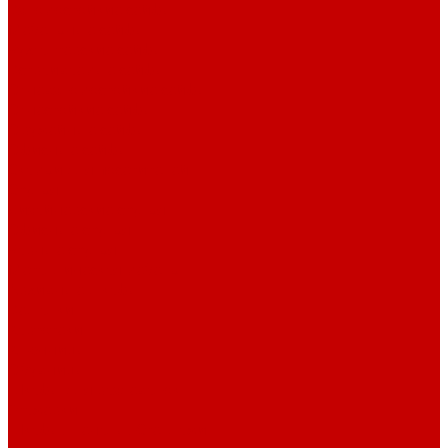
Взломостойкие сейфы
Мебельные сейфы
Бухгалтерские сейфы
Встраиваемые сейфы
Огневзломостойкие сейфы
Огнестойкие сейфы
Оружейные сейфы
Офисные сейфы
Скамьи для посетителей
Стулья
Дизайнерские стулья
Офисные стулья
Барные стулья
Металлическая мебель
Архивные шкафы
Вешалки
Картотеки
Ключницы
Обувницы
Шкафы для раздевалок
Этажерки
Шкафы, Пеналы, Стеллажи