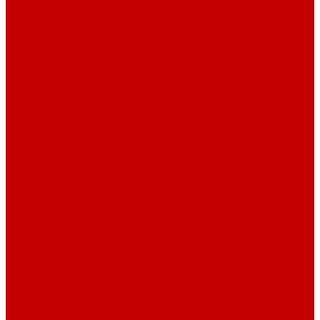
Барные стулья
Металлическая мебель
Архивные шкафы
Вешалки
Картотеки
Ключницы
Обувницы
Шкафы для раздевалок
Этажерки
Шкафы, Пеналы, Стеллажи
Стеллажи и пеналы
Шкафы для документов
Шкафы для одежды
Кресла
Детские кресла
Игровые кресла
Кресла руководителя
Офисные кресла
Запчасти на кресла
Столы
Столы для заседаний
Столы для руководителя