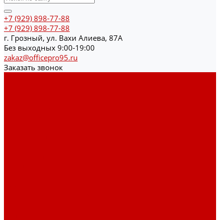
+7 (929) 898-77-88
+7 (929) 898-77-88
г. Грозный, ул. Вахи Алиева, 87А
Без выходных 9:00-19:00
zakaz@officepro95.ru
Заказать звонок
Каталог товаров
Гардеробные системы
Журнальные столы
Лофт мебель
Столы офисные
Шкафы
Столы для переговоров
Тумбы
Навесная полки
Ресепшн
Тумбы
Диваны
Металлические стеллажи
Сейфы
Депозитные сейфы