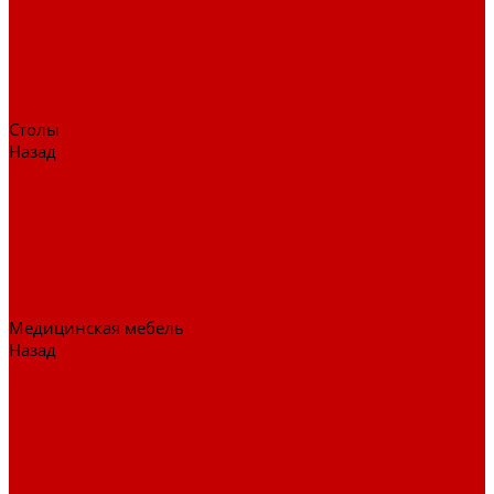
Детские кресла
Игровые кресла
Кресла руководителя
Офисные кресла
Запчасти на кресла
Столы
Назад
Столы
Столы для заседаний
Столы для руководителя
Компьютерные столы
Письменные столы
Игровые столы
Кабинеты руководителя
Медицинская мебель
Назад
Медицинская мебель
Медицинские тумбы
Медицинские столы
Медицинские шкафы
Медицинские кровати
Кушетки и банкетки медицинские