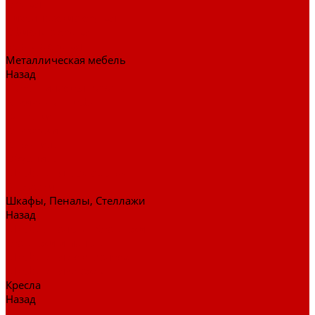
Стулья
Дизайнерские стулья
Офисные стулья
Барные стулья
Металлическая мебель
Назад
Металлическая мебель
Архивные шкафы
Вешалки
Картотеки
Ключницы
Обувницы
Шкафы для раздевалок
Этажерки
Шкафы, Пеналы, Стеллажи
Назад
Шкафы, Пеналы, Стеллажи
Стеллажи и пеналы
Шкафы для документов
Шкафы для одежды
Кресла
Назад
Кресла