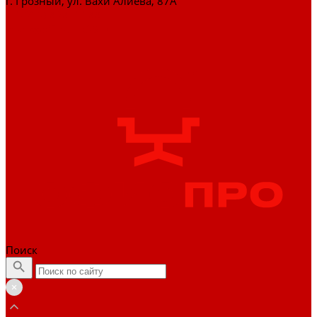
г. Грозный, ул. Вахи Алиева, 87А
+7 (929) 898-77-88
zakaz@officepro95.ru
Поиск