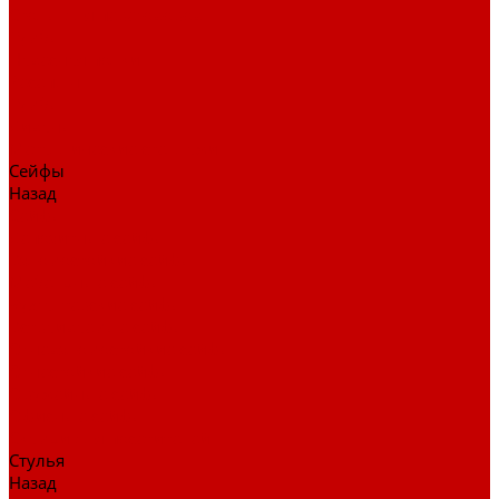
Столы для переговоров
Тумбы
Навесная полки
Ресепшн
Тумбы
Диваны
Металлические стеллажи
Сейфы
Назад
Сейфы
Депозитные сейфы
Взломостойкие сейфы
Мебельные сейфы
Бухгалтерские сейфы
Встраиваемые сейфы
Огневзломостойкие сейфы
Огнестойкие сейфы
Оружейные сейфы
Офисные сейфы
Скамьи для посетителей
Стулья
Назад