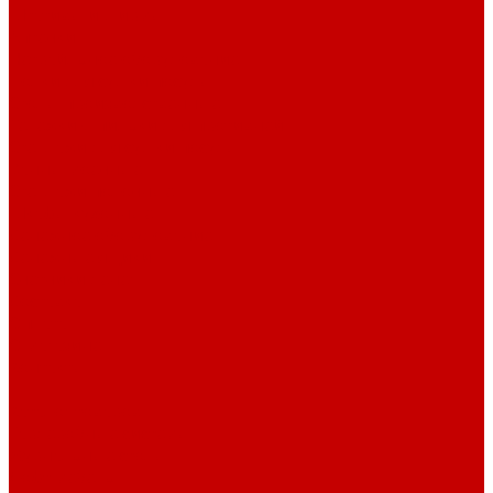
Штативы и ширмы
Аптечки
Нетрайльное оборудование
Полки для сушки посуды
Столы производственные
Тележки-шпильки для противней
Стеллажи для сушки посуды
Ванны моечные
Стеллажи полочные
Шкафы кухонные
Денежное оборудование
Денежные ящики
Счетчики денег
Доставка
Оплата
О магазине
Контакты
...
Каталог товаров
Гардеробные системы
Журнальные столы
Лофт мебель