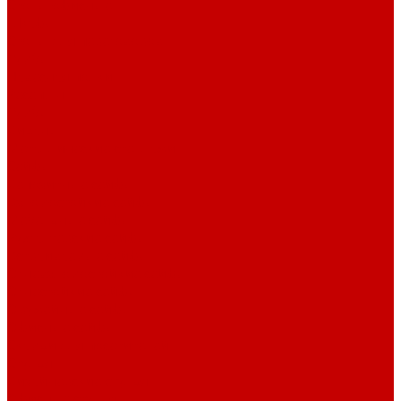
Столы офисные
Шкафы
Столы для переговоров
Тумбы
Навесная полки
Ресепшн
Тумбы
Диваны
Металлические стеллажи
Сейфы
Депозитные сейфы
Взломостойкие сейфы
Мебельные сейфы
Бухгалтерские сейфы
Встраиваемые сейфы
Огневзломостойкие сейфы
Огнестойкие сейфы
Оружейные сейфы
Офисные сейфы
Скамьи для посетителей
Стулья
Дизайнерские стулья
Офисные стулья