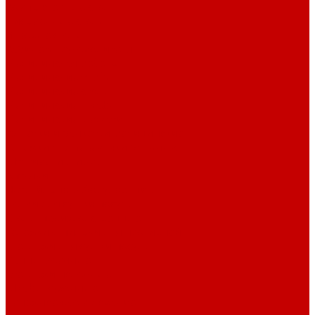
Компьютерные столы
Письменные столы
Игровые столы
Кабинеты руководителя
Медицинская мебель
Медицинские тумбы
Медицинские столы
Медицинские шкафы
Медицинские кровати
Кушетки и банкетки медицинские
Тележки для перевозки больных
Штативы и ширмы
Аптечки
Нетрайльное оборудование
Полки для сушки посуды
Столы производственные
Тележки-шпильки для противней
Стеллажи для сушки посуды
Ванны моечные
Стеллажи полочные
Шкафы кухонные
Денежное оборудование