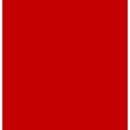
Стеллажи и пеналы
Шкафы для документов
Шкафы для одежды
Кресла
Детские кресла
Игровые кресла
Кресла руководителя
Офисные кресла
Запчасти на кресла
Столы
Столы для заседаний
Столы для руководителя
Компьютерные столы
Письменные столы
Игровые столы
Кабинеты руководителя
Медицинская мебель
Медицинские тумбы
Медицинские столы
Медицинские шкафы
Медицинские кровати
Кушетки и банкетки медицинские
Тележки для перевозки больных