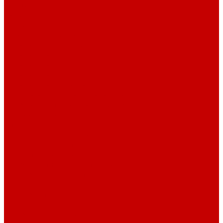
Компьютерные столы
Письменные столы
Игровые столы
Кабинеты руководителя
Медицинская мебель
Медицинские тумбы
Медицинские столы
Медицинские шкафы
Медицинские кровати
Кушетки и банкетки медицинские
Тележки для перевозки больных
Штативы и ширмы
Аптечки
Нетрайльное оборудование
Полки для сушки посуды
Столы производственные
Тележки-шпильки для противней
Стеллажи для сушки посуды
Ванны моечные
Стеллажи полочные
Шкафы кухонные
Денежное оборудование