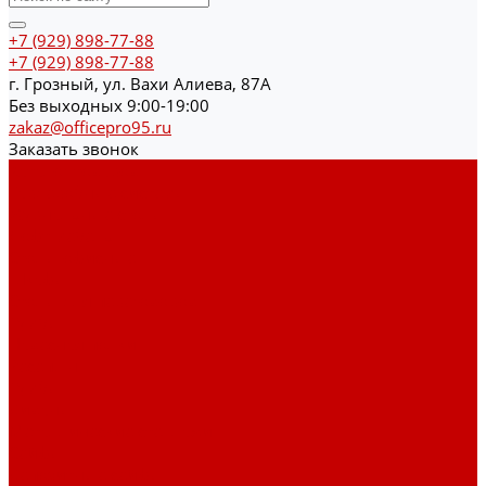
+7 (929) 898-77-88
+7 (929) 898-77-88
г. Грозный, ул. Вахи Алиева, 87А
Без выходных 9:00-19:00
zakaz@officepro95.ru
Заказать звонок
Каталог товаров
Гардеробные системы
Журнальные столы
Лофт мебель
Столы офисные
Шкафы
Столы для переговоров
Тумбы
Навесная полки
Ресепшн
Тумбы
Диваны
Металлические стеллажи
Сейфы
Депозитные сейфы