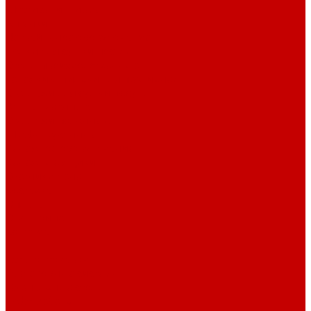
Штативы и ширмы
Аптечки
Нетрайльное оборудование
Полки для сушки посуды
Столы производственные
Тележки-шпильки для противней
Стеллажи для сушки посуды
Ванны моечные
Стеллажи полочные
Шкафы кухонные
Денежное оборудование
Денежные ящики
Счетчики денег
Доставка
Оплата
О магазине
Контакты
...
Каталог товаров
Гардеробные системы
Журнальные столы
Лофт мебель