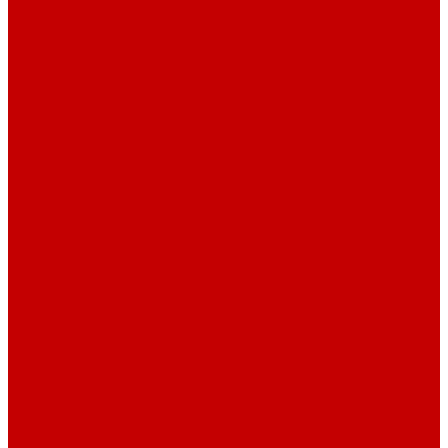
Столы офисные
Шкафы
Столы для переговоров
Тумбы
Навесная полки
Ресепшн
Тумбы
Диваны
Металлические стеллажи
Сейфы
Депозитные сейфы
Взломостойкие сейфы
Мебельные сейфы
Бухгалтерские сейфы
Встраиваемые сейфы
Огневзломостойкие сейфы
Огнестойкие сейфы
Оружейные сейфы
Офисные сейфы
Скамьи для посетителей
Стулья
Дизайнерские стулья
Офисные стулья