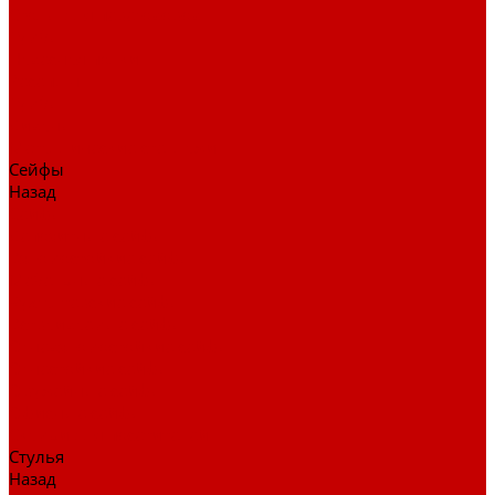
Столы для переговоров
Тумбы
Навесная полки
Ресепшн
Тумбы
Диваны
Металлические стеллажи
Сейфы
Назад
Сейфы
Депозитные сейфы
Взломостойкие сейфы
Мебельные сейфы
Бухгалтерские сейфы
Встраиваемые сейфы
Огневзломостойкие сейфы
Огнестойкие сейфы
Оружейные сейфы
Офисные сейфы
Скамьи для посетителей
Стулья
Назад