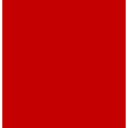
Барные стулья
Металлическая мебель
Архивные шкафы
Вешалки
Картотеки
Ключницы
Обувницы
Шкафы для раздевалок
Этажерки
Шкафы, Пеналы, Стеллажи
Стеллажи и пеналы
Шкафы для документов
Шкафы для одежды
Кресла
Детские кресла
Игровые кресла
Кресла руководителя
Офисные кресла
Запчасти на кресла
Столы
Столы для заседаний
Столы для руководителя