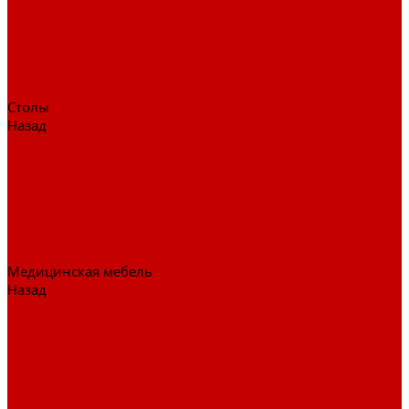
Детские кресла
Игровые кресла
Кресла руководителя
Офисные кресла
Запчасти на кресла
Столы
Назад
Столы
Столы для заседаний
Столы для руководителя
Компьютерные столы
Письменные столы
Игровые столы
Кабинеты руководителя
Медицинская мебель
Назад
Медицинская мебель
Медицинские тумбы
Медицинские столы
Медицинские шкафы
Медицинские кровати
Кушетки и банкетки медицинские