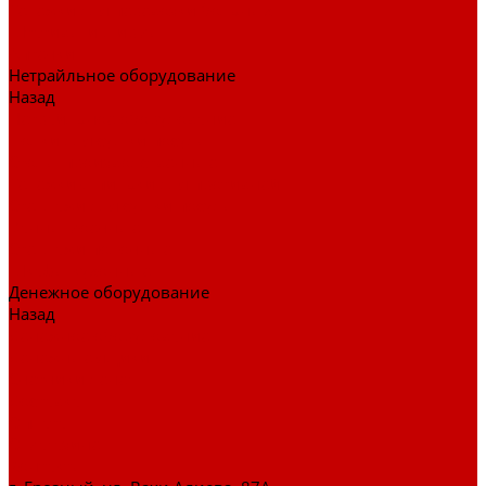
Тележки для перевозки больных
Штативы и ширмы
Аптечки
Нетрайльное оборудование
Назад
Нетрайльное оборудование
Полки для сушки посуды
Столы производственные
Тележки-шпильки для противней
Стеллажи для сушки посуды
Ванны моечные
Стеллажи полочные
Шкафы кухонные
Денежное оборудование
Назад
Денежное оборудование
Денежные ящики
Счетчики денег
Доставка
Оплата
О магазине
Контакты