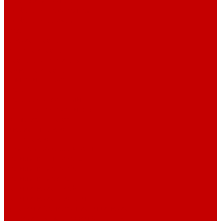
Стеллажи и пеналы
Шкафы для документов
Шкафы для одежды
Кресла
Детские кресла
Игровые кресла
Кресла руководителя
Офисные кресла
Запчасти на кресла
Столы
Столы для заседаний
Столы для руководителя
Компьютерные столы
Письменные столы
Игровые столы
Кабинеты руководителя
Медицинская мебель
Медицинские тумбы
Медицинские столы
Медицинские шкафы
Медицинские кровати
Кушетки и банкетки медицинские
Тележки для перевозки больных