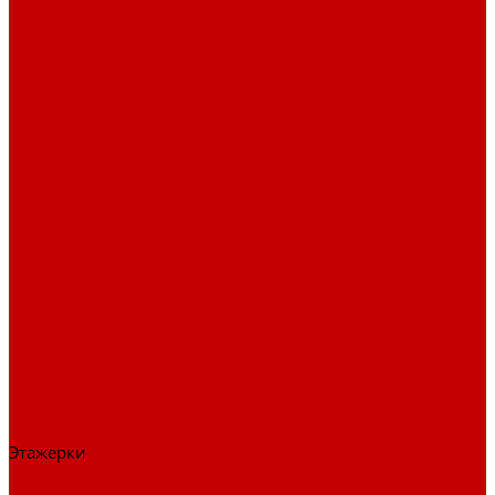
Взломостойкие сейфы
Мебельные сейфы
Бухгалтерские сейфы
Встраиваемые сейфы
Огневзломостойкие сейфы
Огнестойкие сейфы
Оружейные сейфы
Офисные сейфы
Скамьи для посетителей
Стулья
Дизайнерские стулья
Офисные стулья
Барные стулья
Металлическая мебель
Архивные шкафы
Вешалки
Картотеки
Ключницы
Обувницы
Шкафы для раздевалок
Этажерки
Шкафы, Пеналы, Стеллажи