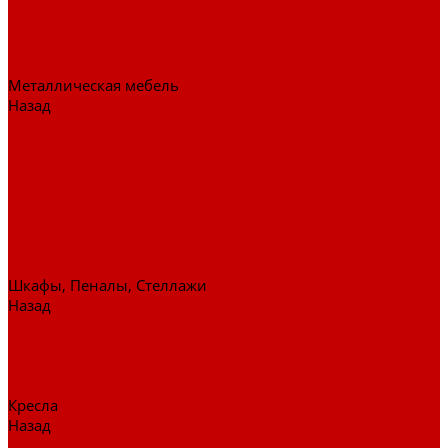
Стулья
Дизайнерские стулья
Офисные стулья
Барные стулья
Металлическая мебель
Назад
Металлическая мебель
Архивные шкафы
Вешалки
Картотеки
Ключницы
Обувницы
Шкафы для раздевалок
Этажерки
Шкафы, Пеналы, Стеллажи
Назад
Шкафы, Пеналы, Стеллажи
Стеллажи и пеналы
Шкафы для документов
Шкафы для одежды
Кресла
Назад
Кресла