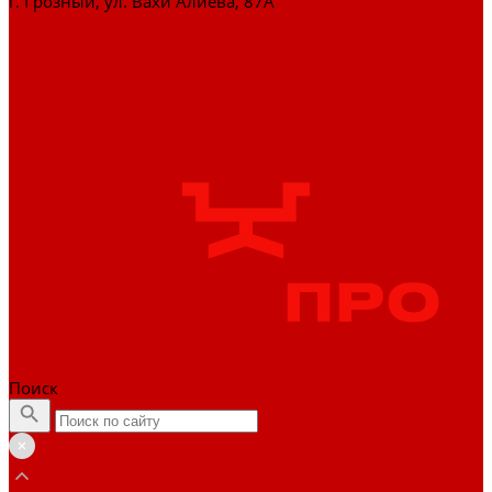
г. Грозный, ул. Вахи Алиева, 87А
+7 (929) 898-77-88
zakaz@officepro95.ru
Поиск