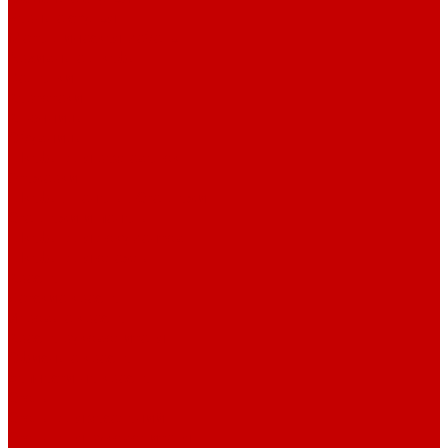
Барные стулья
Металлическая мебель
Архивные шкафы
Вешалки
Картотеки
Ключницы
Обувницы
Шкафы для раздевалок
Этажерки
Шкафы, Пеналы, Стеллажи
Стеллажи и пеналы
Шкафы для документов
Шкафы для одежды
Кресла
Детские кресла
Игровые кресла
Кресла руководителя
Офисные кресла
Запчасти на кресла
Столы
Столы для заседаний
Столы для руководителя