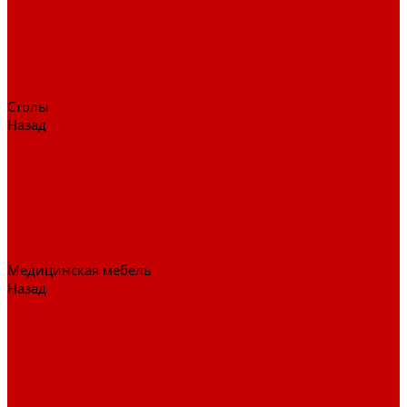
Детские кресла
Игровые кресла
Кресла руководителя
Офисные кресла
Запчасти на кресла
Столы
Назад
Столы
Столы для заседаний
Столы для руководителя
Компьютерные столы
Письменные столы
Игровые столы
Кабинеты руководителя
Медицинская мебель
Назад
Медицинская мебель
Медицинские тумбы
Медицинские столы
Медицинские шкафы
Медицинские кровати
Кушетки и банкетки медицинские