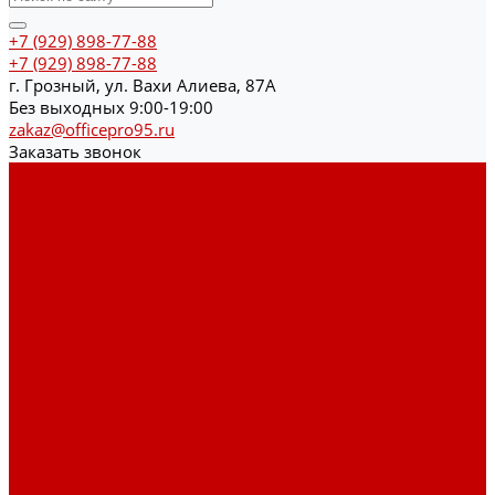
+7 (929) 898-77-88
+7 (929) 898-77-88
г. Грозный, ул. Вахи Алиева, 87А
Без выходных 9:00-19:00
zakaz@officepro95.ru
Заказать звонок
Каталог товаров
Гардеробные системы
Журнальные столы
Лофт мебель
Столы офисные
Шкафы
Столы для переговоров
Тумбы
Навесная полки
Ресепшн
Тумбы
Диваны
Металлические стеллажи
Сейфы
Депозитные сейфы