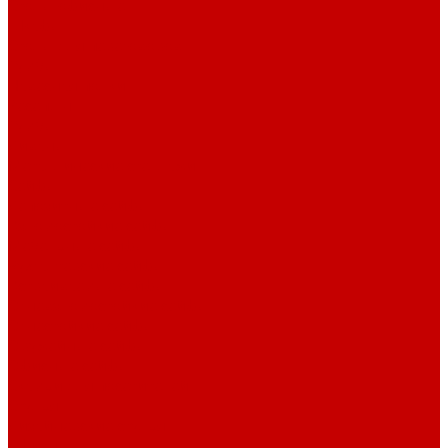
Столы офисные
Шкафы
Столы для переговоров
Тумбы
Навесная полки
Ресепшн
Тумбы
Диваны
Металлические стеллажи
Сейфы
Депозитные сейфы
Взломостойкие сейфы
Мебельные сейфы
Бухгалтерские сейфы
Встраиваемые сейфы
Огневзломостойкие сейфы
Огнестойкие сейфы
Оружейные сейфы
Офисные сейфы
Скамьи для посетителей
Стулья
Дизайнерские стулья
Офисные стулья