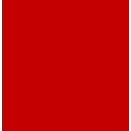
Штативы и ширмы
Аптечки
Нетрайльное оборудование
Полки для сушки посуды
Столы производственные
Тележки-шпильки для противней
Стеллажи для сушки посуды
Ванны моечные
Стеллажи полочные
Шкафы кухонные
Денежное оборудование
Денежные ящики
Счетчики денег
Доставка
Оплата
О магазине
Контакты
...
Каталог товаров
Гардеробные системы
Журнальные столы
Лофт мебель