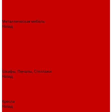
Стулья
Дизайнерские стулья
Офисные стулья
Барные стулья
Металлическая мебель
Назад
Металлическая мебель
Архивные шкафы
Вешалки
Картотеки
Ключницы
Обувницы
Шкафы для раздевалок
Этажерки
Шкафы, Пеналы, Стеллажи
Назад
Шкафы, Пеналы, Стеллажи
Стеллажи и пеналы
Шкафы для документов
Шкафы для одежды
Кресла
Назад
Кресла