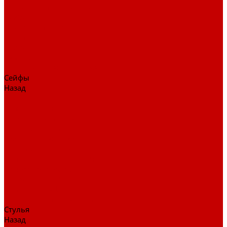
Столы для переговоров
Тумбы
Навесная полки
Ресепшн
Тумбы
Диваны
Металлические стеллажи
Сейфы
Назад
Сейфы
Депозитные сейфы
Взломостойкие сейфы
Мебельные сейфы
Бухгалтерские сейфы
Встраиваемые сейфы
Огневзломостойкие сейфы
Огнестойкие сейфы
Оружейные сейфы
Офисные сейфы
Скамьи для посетителей
Стулья
Назад