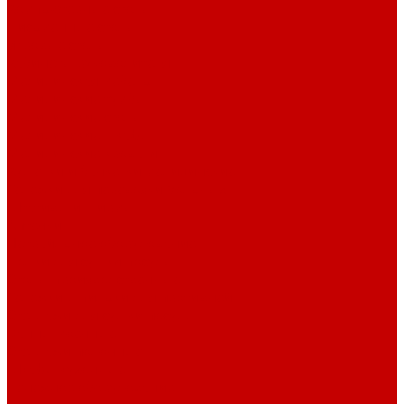
Компьютерные столы
Письменные столы
Игровые столы
Кабинеты руководителя
Медицинская мебель
Медицинские тумбы
Медицинские столы
Медицинские шкафы
Медицинские кровати
Кушетки и банкетки медицинские
Тележки для перевозки больных
Штативы и ширмы
Аптечки
Нетрайльное оборудование
Полки для сушки посуды
Столы производственные
Тележки-шпильки для противней
Стеллажи для сушки посуды
Ванны моечные
Стеллажи полочные
Шкафы кухонные
Денежное оборудование