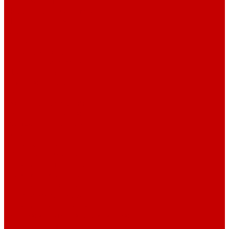
Стеллажи и пеналы
Шкафы для документов
Шкафы для одежды
Кресла
Детские кресла
Игровые кресла
Кресла руководителя
Офисные кресла
Запчасти на кресла
Столы
Столы для заседаний
Столы для руководителя
Компьютерные столы
Письменные столы
Игровые столы
Кабинеты руководителя
Медицинская мебель
Медицинские тумбы
Медицинские столы
Медицинские шкафы
Медицинские кровати
Кушетки и банкетки медицинские
Тележки для перевозки больных