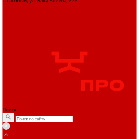
г. Грозный, ул. Вахи Алиева, 87А
+7 (929) 898-77-88
zakaz@officepro95.ru
Поиск