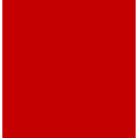
Взломостойкие сейфы
Мебельные сейфы
Бухгалтерские сейфы
Встраиваемые сейфы
Огневзломостойкие сейфы
Огнестойкие сейфы
Оружейные сейфы
Офисные сейфы
Скамьи для посетителей
Стулья
Дизайнерские стулья
Офисные стулья
Барные стулья
Металлическая мебель
Архивные шкафы
Вешалки
Картотеки
Ключницы
Обувницы
Шкафы для раздевалок
Этажерки
Шкафы, Пеналы, Стеллажи