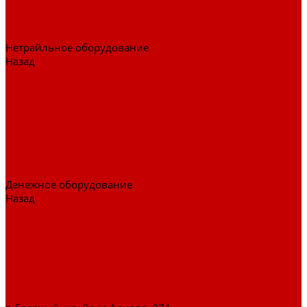
Тележки для перевозки больных
Штативы и ширмы
Аптечки
Нетрайльное оборудование
Назад
Нетрайльное оборудование
Полки для сушки посуды
Столы производственные
Тележки-шпильки для противней
Стеллажи для сушки посуды
Ванны моечные
Стеллажи полочные
Шкафы кухонные
Денежное оборудование
Назад
Денежное оборудование
Денежные ящики
Счетчики денег
Доставка
Оплата
О магазине
Контакты