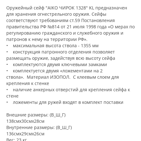
Оружейный сейф "AIKO ЧИРОК 1328" KL предназначен
для хранения огнестрельного оружия. Сейфы
соответствуют требованиям ст.59 Постановления
правительства РФ №814 от 21 июля 1998 года «О мерах по
регулированию гражданского и служебного оружия и
патронов к нему на территории РФ».
• максимальная высота ствола - 1355 мм
• конструкция патронного отделения позволяет
размещать оружие, задействуя всю высоту сейфа
• комплектуются двумя ключевыми замками
• комплектуется двумя «ложементами на 2
ствола». Материал ИЗОПОЛ. С клеевым слоем для
крепления к стенке
• наличие анкерных отверстий для крепления сейфа к
стене
• ложементы для ружей входят в комплект поставки
Внешние размеры: (В_Ш_Г)
138смх30смх28см
Внутренние размеры: (В_Ш_Г)
136смх29смх26см
Вес: 23 кг