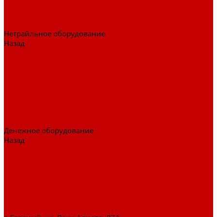
Тележки для перевозки больных
Штативы и ширмы
Аптечки
Нетрайльное оборудование
Назад
Нетрайльное оборудование
Полки для сушки посуды
Столы производственные
Тележки-шпильки для противней
Стеллажи для сушки посуды
Ванны моечные
Стеллажи полочные
Шкафы кухонные
Денежное оборудование
Назад
Денежное оборудование
Денежные ящики
Счетчики денег
Доставка
Оплата
О магазине
Контакты