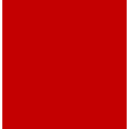
Столы офисные
Шкафы
Столы для переговоров
Тумбы
Навесная полки
Ресепшн
Тумбы
Диваны
Металлические стеллажи
Сейфы
Депозитные сейфы
Взломостойкие сейфы
Мебельные сейфы
Бухгалтерские сейфы
Встраиваемые сейфы
Огневзломостойкие сейфы
Огнестойкие сейфы
Оружейные сейфы
Офисные сейфы
Скамьи для посетителей
Стулья
Дизайнерские стулья
Офисные стулья