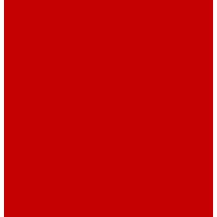
Компьютерные столы
Письменные столы
Игровые столы
Кабинеты руководителя
Медицинская мебель
Медицинские тумбы
Медицинские столы
Медицинские шкафы
Медицинские кровати
Кушетки и банкетки медицинские
Тележки для перевозки больных
Штативы и ширмы
Аптечки
Нетрайльное оборудование
Полки для сушки посуды
Столы производственные
Тележки-шпильки для противней
Стеллажи для сушки посуды
Ванны моечные
Стеллажи полочные
Шкафы кухонные
Денежное оборудование