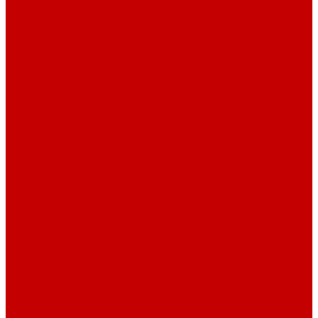
Барные стулья
Металлическая мебель
Архивные шкафы
Вешалки
Картотеки
Ключницы
Обувницы
Шкафы для раздевалок
Этажерки
Шкафы, Пеналы, Стеллажи
Стеллажи и пеналы
Шкафы для документов
Шкафы для одежды
Кресла
Детские кресла
Игровые кресла
Кресла руководителя
Офисные кресла
Запчасти на кресла
Столы
Столы для заседаний
Столы для руководителя