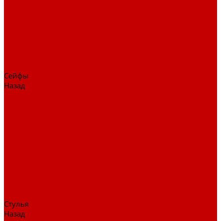
Столы для переговоров
Тумбы
Навесная полки
Ресепшн
Тумбы
Диваны
Металлические стеллажи
Сейфы
Назад
Сейфы
Депозитные сейфы
Взломостойкие сейфы
Мебельные сейфы
Бухгалтерские сейфы
Встраиваемые сейфы
Огневзломостойкие сейфы
Огнестойкие сейфы
Оружейные сейфы
Офисные сейфы
Скамьи для посетителей
Стулья
Назад