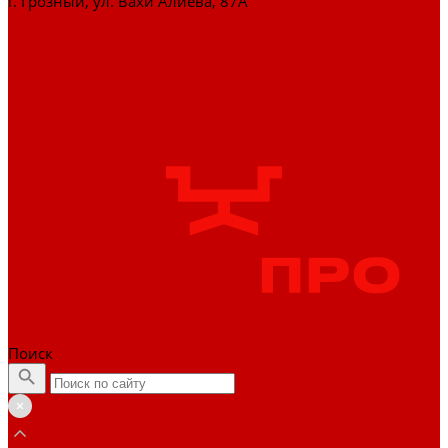
г. Грозный, ул. Вахи Алиева, 87А
+7 (929) 898-77-88
zakaz@officepro95.ru
Поиск