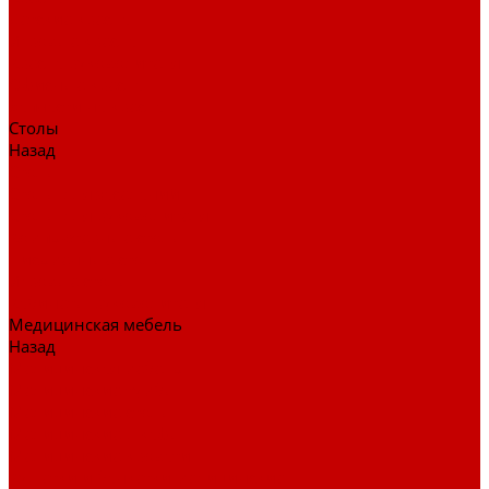
Детские кресла
Игровые кресла
Кресла руководителя
Офисные кресла
Запчасти на кресла
Столы
Назад
Столы
Столы для заседаний
Столы для руководителя
Компьютерные столы
Письменные столы
Игровые столы
Кабинеты руководителя
Медицинская мебель
Назад
Медицинская мебель
Медицинские тумбы
Медицинские столы
Медицинские шкафы
Медицинские кровати
Кушетки и банкетки медицинские