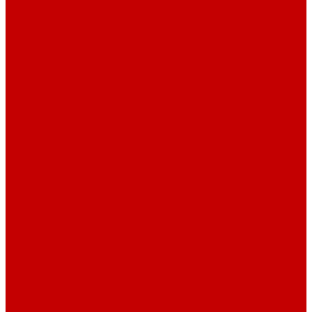
Штативы и ширмы
Аптечки
Нетрайльное оборудование
Полки для сушки посуды
Столы производственные
Тележки-шпильки для противней
Стеллажи для сушки посуды
Ванны моечные
Стеллажи полочные
Шкафы кухонные
Денежное оборудование
Денежные ящики
Счетчики денег
Доставка
Оплата
О магазине
Контакты
...
Каталог товаров
Гардеробные системы
Журнальные столы
Лофт мебель