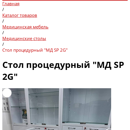
Главная
/
Каталог товаров
/
Медицинская мебель
/
Медицинские столы
/
Стол процедурный "МД SP 2G"
Стол процедурный "МД SP
2G"