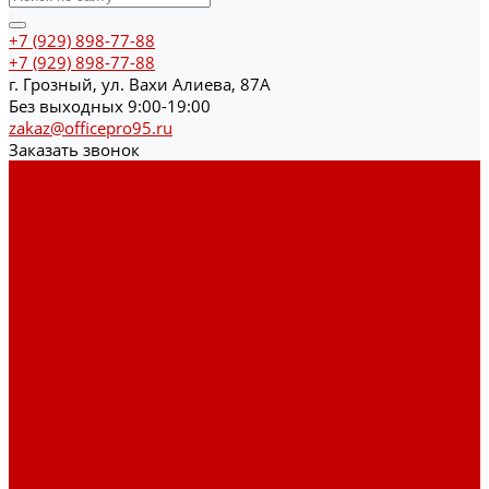
+7 (929) 898-77-88
+7 (929) 898-77-88
г. Грозный, ул. Вахи Алиева, 87А
Без выходных 9:00-19:00
zakaz@officepro95.ru
Заказать звонок
Каталог товаров
Гардеробные системы
Журнальные столы
Лофт мебель
Столы офисные
Шкафы
Столы для переговоров
Тумбы
Навесная полки
Ресепшн
Тумбы
Диваны
Металлические стеллажи
Сейфы
Депозитные сейфы