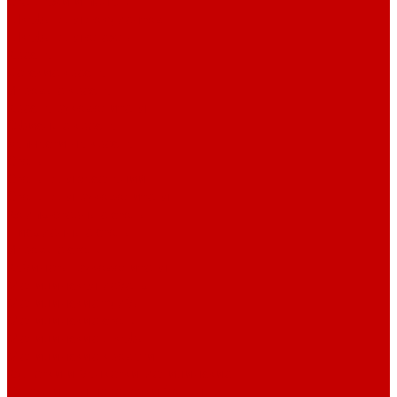
Стеллажи и пеналы
Шкафы для документов
Шкафы для одежды
Кресла
Детские кресла
Игровые кресла
Кресла руководителя
Офисные кресла
Запчасти на кресла
Столы
Столы для заседаний
Столы для руководителя
Компьютерные столы
Письменные столы
Игровые столы
Кабинеты руководителя
Медицинская мебель
Медицинские тумбы
Медицинские столы
Медицинские шкафы
Медицинские кровати
Кушетки и банкетки медицинские
Тележки для перевозки больных