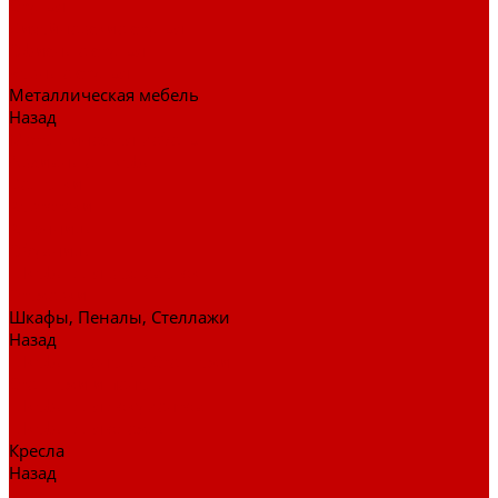
Стулья
Дизайнерские стулья
Офисные стулья
Барные стулья
Металлическая мебель
Назад
Металлическая мебель
Архивные шкафы
Вешалки
Картотеки
Ключницы
Обувницы
Шкафы для раздевалок
Этажерки
Шкафы, Пеналы, Стеллажи
Назад
Шкафы, Пеналы, Стеллажи
Стеллажи и пеналы
Шкафы для документов
Шкафы для одежды
Кресла
Назад
Кресла