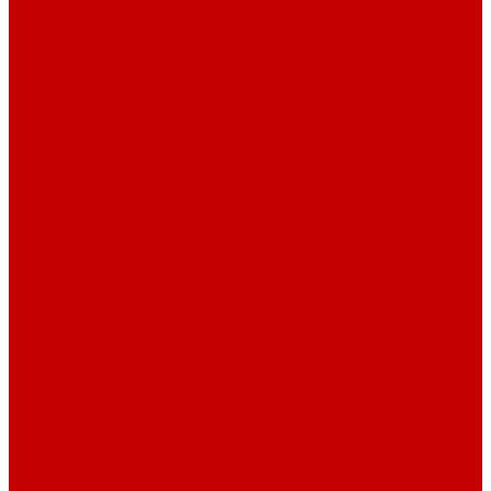
Взломостойкие сейфы
Мебельные сейфы
Бухгалтерские сейфы
Встраиваемые сейфы
Огневзломостойкие сейфы
Огнестойкие сейфы
Оружейные сейфы
Офисные сейфы
Скамьи для посетителей
Стулья
Дизайнерские стулья
Офисные стулья
Барные стулья
Металлическая мебель
Архивные шкафы
Вешалки
Картотеки
Ключницы
Обувницы
Шкафы для раздевалок
Этажерки
Шкафы, Пеналы, Стеллажи