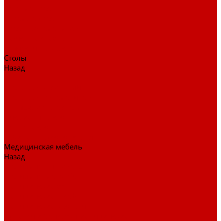
Детские кресла
Игровые кресла
Кресла руководителя
Офисные кресла
Запчасти на кресла
Столы
Назад
Столы
Столы для заседаний
Столы для руководителя
Компьютерные столы
Письменные столы
Игровые столы
Кабинеты руководителя
Медицинская мебель
Назад
Медицинская мебель
Медицинские тумбы
Медицинские столы
Медицинские шкафы
Медицинские кровати
Кушетки и банкетки медицинские