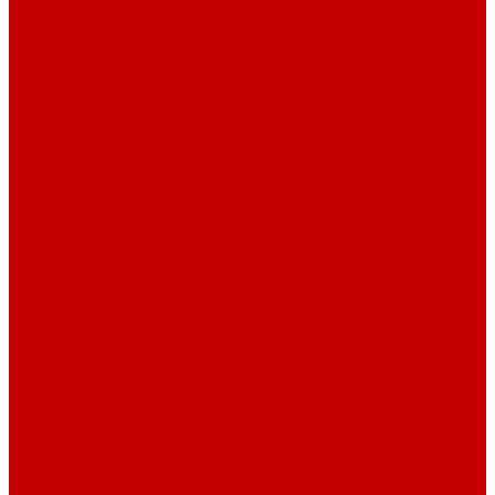
Штативы и ширмы
Аптечки
Нетрайльное оборудование
Полки для сушки посуды
Столы производственные
Тележки-шпильки для противней
Стеллажи для сушки посуды
Ванны моечные
Стеллажи полочные
Шкафы кухонные
Денежное оборудование
Денежные ящики
Счетчики денег
Доставка
Оплата
О магазине
Контакты
...
Каталог товаров
Гардеробные системы
Журнальные столы
Лофт мебель