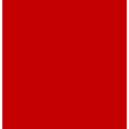
Столы офисные
Шкафы
Столы для переговоров
Тумбы
Навесная полки
Ресепшн
Тумбы
Диваны
Металлические стеллажи
Сейфы
Депозитные сейфы
Взломостойкие сейфы
Мебельные сейфы
Бухгалтерские сейфы
Встраиваемые сейфы
Огневзломостойкие сейфы
Огнестойкие сейфы
Оружейные сейфы
Офисные сейфы
Скамьи для посетителей
Стулья
Дизайнерские стулья
Офисные стулья