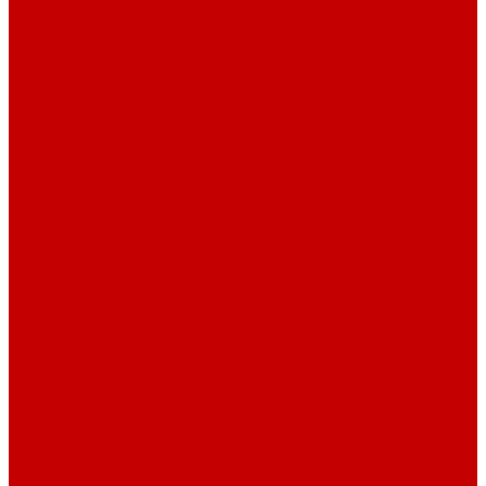
Взломостойкие сейфы
Мебельные сейфы
Бухгалтерские сейфы
Встраиваемые сейфы
Огневзломостойкие сейфы
Огнестойкие сейфы
Оружейные сейфы
Офисные сейфы
Скамьи для посетителей
Стулья
Дизайнерские стулья
Офисные стулья
Барные стулья
Металлическая мебель
Архивные шкафы
Вешалки
Картотеки
Ключницы
Обувницы
Шкафы для раздевалок
Этажерки
Шкафы, Пеналы, Стеллажи