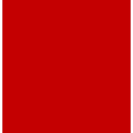
Барные стулья
Металлическая мебель
Архивные шкафы
Вешалки
Картотеки
Ключницы
Обувницы
Шкафы для раздевалок
Этажерки
Шкафы, Пеналы, Стеллажи
Стеллажи и пеналы
Шкафы для документов
Шкафы для одежды
Кресла
Детские кресла
Игровые кресла
Кресла руководителя
Офисные кресла
Запчасти на кресла
Столы
Столы для заседаний
Столы для руководителя