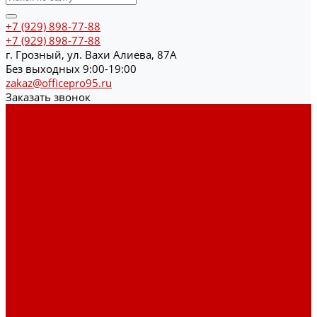
+7 (929) 898-77-88
+7 (929) 898-77-88
г. Грозный, ул. Вахи Алиева, 87А
Без выходных 9:00-19:00
zakaz@officepro95.ru
Заказать звонок
Каталог товаров
Гардеробные системы
Журнальные столы
Лофт мебель
Столы офисные
Шкафы
Столы для переговоров
Тумбы
Навесная полки
Ресепшн
Тумбы
Диваны
Металлические стеллажи
Сейфы
Депозитные сейфы