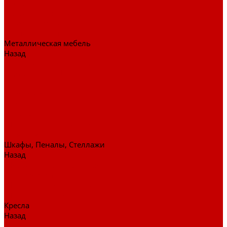
Стулья
Дизайнерские стулья
Офисные стулья
Барные стулья
Металлическая мебель
Назад
Металлическая мебель
Архивные шкафы
Вешалки
Картотеки
Ключницы
Обувницы
Шкафы для раздевалок
Этажерки
Шкафы, Пеналы, Стеллажи
Назад
Шкафы, Пеналы, Стеллажи
Стеллажи и пеналы
Шкафы для документов
Шкафы для одежды
Кресла
Назад
Кресла