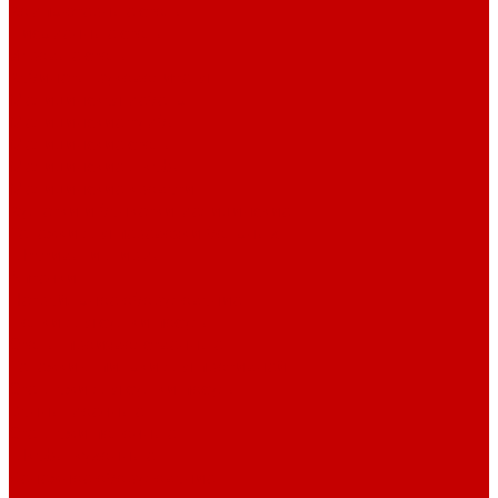
Компьютерные столы
Письменные столы
Игровые столы
Кабинеты руководителя
Медицинская мебель
Медицинские тумбы
Медицинские столы
Медицинские шкафы
Медицинские кровати
Кушетки и банкетки медицинские
Тележки для перевозки больных
Штативы и ширмы
Аптечки
Нетрайльное оборудование
Полки для сушки посуды
Столы производственные
Тележки-шпильки для противней
Стеллажи для сушки посуды
Ванны моечные
Стеллажи полочные
Шкафы кухонные
Денежное оборудование