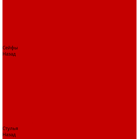
Столы для переговоров
Тумбы
Навесная полки
Ресепшн
Тумбы
Диваны
Металлические стеллажи
Сейфы
Назад
Сейфы
Депозитные сейфы
Взломостойкие сейфы
Мебельные сейфы
Бухгалтерские сейфы
Встраиваемые сейфы
Огневзломостойкие сейфы
Огнестойкие сейфы
Оружейные сейфы
Офисные сейфы
Скамьи для посетителей
Стулья
Назад