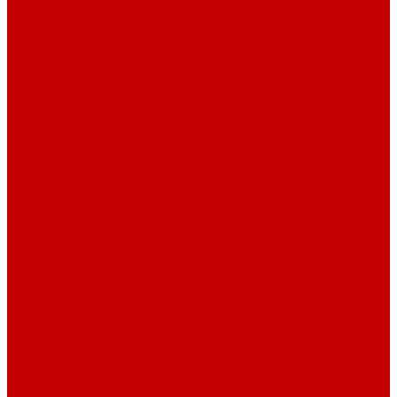
Стеллажи и пеналы
Шкафы для документов
Шкафы для одежды
Кресла
Детские кресла
Игровые кресла
Кресла руководителя
Офисные кресла
Запчасти на кресла
Столы
Столы для заседаний
Столы для руководителя
Компьютерные столы
Письменные столы
Игровые столы
Кабинеты руководителя
Медицинская мебель
Медицинские тумбы
Медицинские столы
Медицинские шкафы
Медицинские кровати
Кушетки и банкетки медицинские
Тележки для перевозки больных