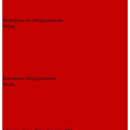
Тележки для перевозки больных
Штативы и ширмы
Аптечки
Нетрайльное оборудование
Назад
Нетрайльное оборудование
Полки для сушки посуды
Столы производственные
Тележки-шпильки для противней
Стеллажи для сушки посуды
Ванны моечные
Стеллажи полочные
Шкафы кухонные
Денежное оборудование
Назад
Денежное оборудование
Денежные ящики
Счетчики денег
Доставка
Оплата
О магазине
Контакты