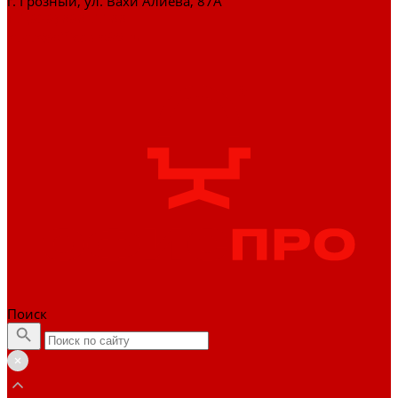
г. Грозный, ул. Вахи Алиева, 87А
+7 (929) 898-77-88
zakaz@officepro95.ru
Поиск