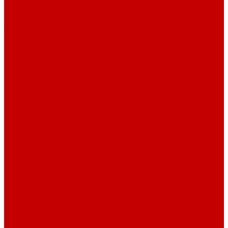
Компьютерные столы
Письменные столы
Игровые столы
Кабинеты руководителя
Медицинская мебель
Медицинские тумбы
Медицинские столы
Медицинские шкафы
Медицинские кровати
Кушетки и банкетки медицинские
Тележки для перевозки больных
Штативы и ширмы
Аптечки
Нетрайльное оборудование
Полки для сушки посуды
Столы производственные
Тележки-шпильки для противней
Стеллажи для сушки посуды
Ванны моечные
Стеллажи полочные
Шкафы кухонные
Денежное оборудование