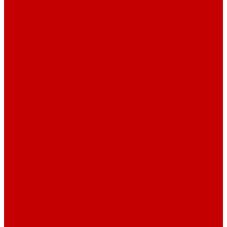
Взломостойкие сейфы
Мебельные сейфы
Бухгалтерские сейфы
Встраиваемые сейфы
Огневзломостойкие сейфы
Огнестойкие сейфы
Оружейные сейфы
Офисные сейфы
Скамьи для посетителей
Стулья
Дизайнерские стулья
Офисные стулья
Барные стулья
Металлическая мебель
Архивные шкафы
Вешалки
Картотеки
Ключницы
Обувницы
Шкафы для раздевалок
Этажерки
Шкафы, Пеналы, Стеллажи