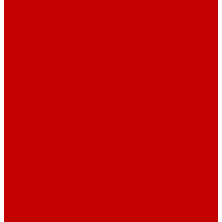
Барные стулья
Металлическая мебель
Архивные шкафы
Вешалки
Картотеки
Ключницы
Обувницы
Шкафы для раздевалок
Этажерки
Шкафы, Пеналы, Стеллажи
Стеллажи и пеналы
Шкафы для документов
Шкафы для одежды
Кресла
Детские кресла
Игровые кресла
Кресла руководителя
Офисные кресла
Запчасти на кресла
Столы
Столы для заседаний
Столы для руководителя