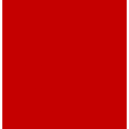
Столы офисные
Шкафы
Столы для переговоров
Тумбы
Навесная полки
Ресепшн
Тумбы
Диваны
Металлические стеллажи
Сейфы
Депозитные сейфы
Взломостойкие сейфы
Мебельные сейфы
Бухгалтерские сейфы
Встраиваемые сейфы
Огневзломостойкие сейфы
Огнестойкие сейфы
Оружейные сейфы
Офисные сейфы
Скамьи для посетителей
Стулья
Дизайнерские стулья
Офисные стулья