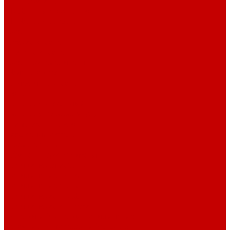
Стеллажи и пеналы
Шкафы для документов
Шкафы для одежды
Кресла
Детские кресла
Игровые кресла
Кресла руководителя
Офисные кресла
Запчасти на кресла
Столы
Столы для заседаний
Столы для руководителя
Компьютерные столы
Письменные столы
Игровые столы
Кабинеты руководителя
Медицинская мебель
Медицинские тумбы
Медицинские столы
Медицинские шкафы
Медицинские кровати
Кушетки и банкетки медицинские
Тележки для перевозки больных