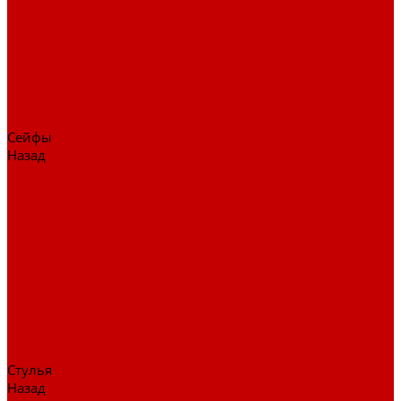
Столы для переговоров
Тумбы
Навесная полки
Ресепшн
Тумбы
Диваны
Металлические стеллажи
Сейфы
Назад
Сейфы
Депозитные сейфы
Взломостойкие сейфы
Мебельные сейфы
Бухгалтерские сейфы
Встраиваемые сейфы
Огневзломостойкие сейфы
Огнестойкие сейфы
Оружейные сейфы
Офисные сейфы
Скамьи для посетителей
Стулья
Назад