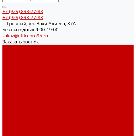
+7 (929) 898-77-88
+7 (929) 898-77-88
г. Грозный, ул. Вахи Алиева, 87А
Без выходных 9:00-19:00
zakaz@officepro95.ru
Заказать звонок
Каталог товаров
Гардеробные системы
Журнальные столы
Лофт мебель
Столы офисные
Шкафы
Столы для переговоров
Тумбы
Навесная полки
Ресепшн
Тумбы
Диваны
Металлические стеллажи
Сейфы
Депозитные сейфы