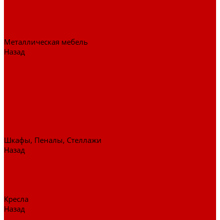
Стулья
Дизайнерские стулья
Офисные стулья
Барные стулья
Металлическая мебель
Назад
Металлическая мебель
Архивные шкафы
Вешалки
Картотеки
Ключницы
Обувницы
Шкафы для раздевалок
Этажерки
Шкафы, Пеналы, Стеллажи
Назад
Шкафы, Пеналы, Стеллажи
Стеллажи и пеналы
Шкафы для документов
Шкафы для одежды
Кресла
Назад
Кресла