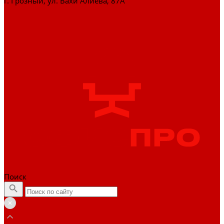
г. Грозный, ул. Вахи Алиева, 87А
+7 (929) 898-77-88
zakaz@officepro95.ru
Поиск