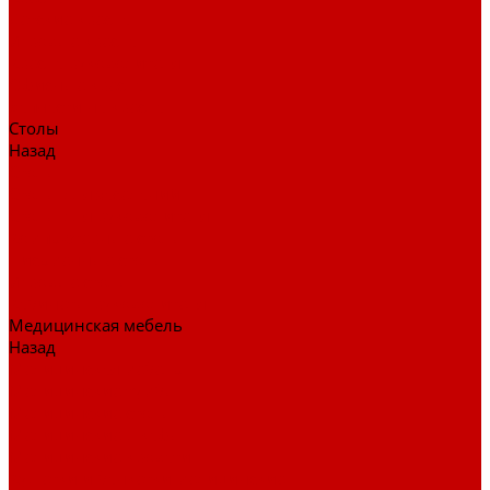
Детские кресла
Игровые кресла
Кресла руководителя
Офисные кресла
Запчасти на кресла
Столы
Назад
Столы
Столы для заседаний
Столы для руководителя
Компьютерные столы
Письменные столы
Игровые столы
Кабинеты руководителя
Медицинская мебель
Назад
Медицинская мебель
Медицинские тумбы
Медицинские столы
Медицинские шкафы
Медицинские кровати
Кушетки и банкетки медицинские