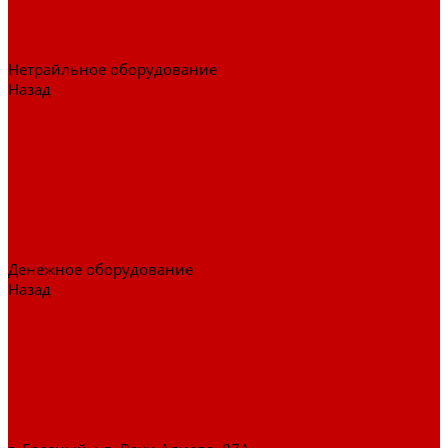
Тележки для перевозки больных
Штативы и ширмы
Аптечки
Нетрайльное оборудование
Назад
Нетрайльное оборудование
Полки для сушки посуды
Столы производственные
Тележки-шпильки для противней
Стеллажи для сушки посуды
Ванны моечные
Стеллажи полочные
Шкафы кухонные
Денежное оборудование
Назад
Денежное оборудование
Денежные ящики
Счетчики денег
Доставка
Оплата
О магазине
Контакты