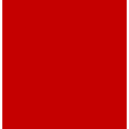
Штативы и ширмы
Аптечки
Нетрайльное оборудование
Полки для сушки посуды
Столы производственные
Тележки-шпильки для противней
Стеллажи для сушки посуды
Ванны моечные
Стеллажи полочные
Шкафы кухонные
Денежное оборудование
Денежные ящики
Счетчики денег
Доставка
Оплата
О магазине
Контакты
...
Каталог товаров
Гардеробные системы
Журнальные столы
Лофт мебель