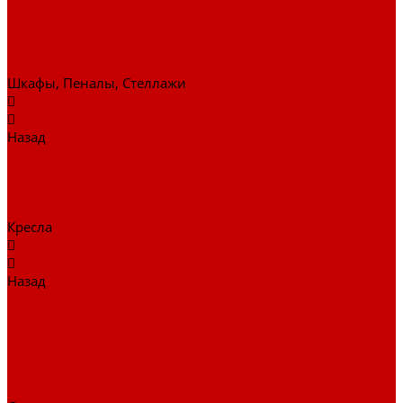
Ключницы
Обувницы
Шкафы для раздевалок
Этажерки
Шкафы, Пеналы, Стеллажи
Назад
Шкафы, Пеналы, Стеллажи
Стеллажи и пеналы
Шкафы для документов
Шкафы для одежды
Кресла
Назад
Кресла
Детские кресла
Игровые кресла
Кресла руководителя
Офисные кресла
Запчасти на кресла