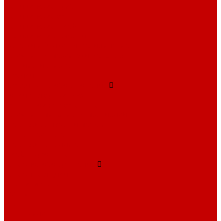
Медицинские тумбы
Медицинские столы
Медицинские шкафы
Медицинские кровати
Кушетки и банкетки медицинские
Тележки для перевозки больных
Штативы и ширмы
Аптечки
Нетрайльное оборудование
Полки для сушки посуды
Столы производственные
Тележки-шпильки для противней
Стеллажи для сушки посуды
Ванны моечные
Стеллажи полочные
Шкафы кухонные
Денежное оборудование
Денежные ящики
Счетчики денег
Доставка
Оплата
О магазине