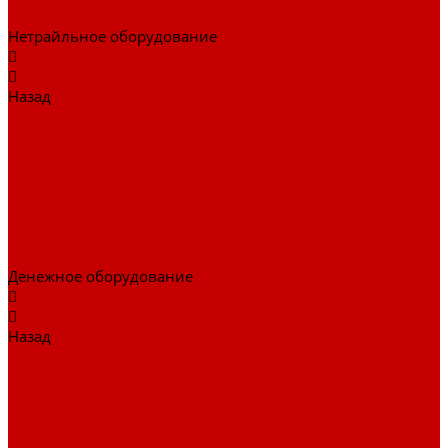
Аптечки
Нетрайльное оборудование
Назад
Нетрайльное оборудование
Полки для сушки посуды
Столы производственные
Тележки-шпильки для противней
Стеллажи для сушки посуды
Ванны моечные
Стеллажи полочные
Шкафы кухонные
Денежное оборудование
Назад
Денежное оборудование
Денежные ящики
Счетчики денег
Доставка
Оплата