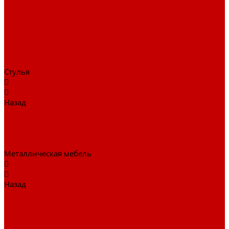
Бухгалтерские сейфы
Встраиваемые сейфы
Огневзломостойкие сейфы
Огнестойкие сейфы
Оружейные сейфы
Офисные сейфы
Скамьи для посетителей
Стулья
Назад
Стулья
Дизайнерские стулья
Офисные стулья
Барные стулья
Металлическая мебель
Назад
Металлическая мебель
Архивные шкафы
Вешалки
Картотеки