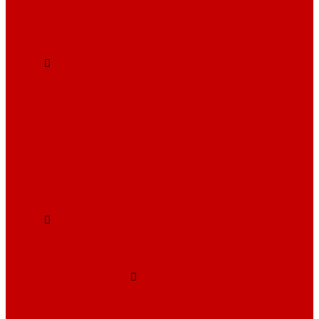
Ресепшн
Тумбы
Диваны
Металлические стеллажи
Сейфы
Депозитные сейфы
Взломостойкие сейфы
Мебельные сейфы
Бухгалтерские сейфы
Встраиваемые сейфы
Огневзломостойкие сейфы
Огнестойкие сейфы
Оружейные сейфы
Офисные сейфы
Скамьи для посетителей
Стулья
Дизайнерские стулья
Офисные стулья
Барные стулья
Металлическая мебель
Архивные шкафы
Вешалки