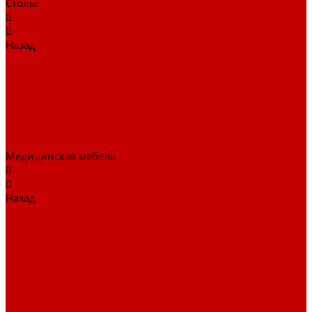
Столы
Назад
Столы
Столы для заседаний
Столы для руководителя
Компьютерные столы
Письменные столы
Игровые столы
Кабинеты руководителя
Медицинская мебель
Назад
Медицинская мебель
Медицинские тумбы
Медицинские столы
Медицинские шкафы
Медицинские кровати
Кушетки и банкетки медицинские
Тележки для перевозки больных
Штативы и ширмы