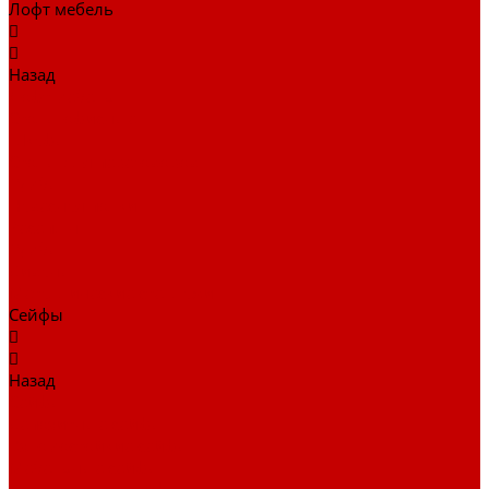
Лофт мебель
Назад
Лофт мебель
Столы офисные
Шкафы
Столы для переговоров
Тумбы
Навесная полки
Ресепшн
Тумбы
Диваны
Металлические стеллажи
Сейфы
Назад
Сейфы
Депозитные сейфы
Взломостойкие сейфы
Мебельные сейфы