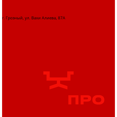
О магазине
Контакты
г. Грозный, ул. Вахи Алиева, 87А
+7 (929) 898-77-88
zakaz@officepro95.ru