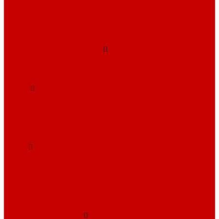
Картотеки
Ключницы
Обувницы
Шкафы для раздевалок
Этажерки
Шкафы, Пеналы, Стеллажи
Стеллажи и пеналы
Шкафы для документов
Шкафы для одежды
Кресла
Детские кресла
Игровые кресла
Кресла руководителя
Офисные кресла
Запчасти на кресла
Столы
Столы для заседаний
Столы для руководителя
Компьютерные столы
Письменные столы
Игровые столы
Кабинеты руководителя
Медицинская мебель