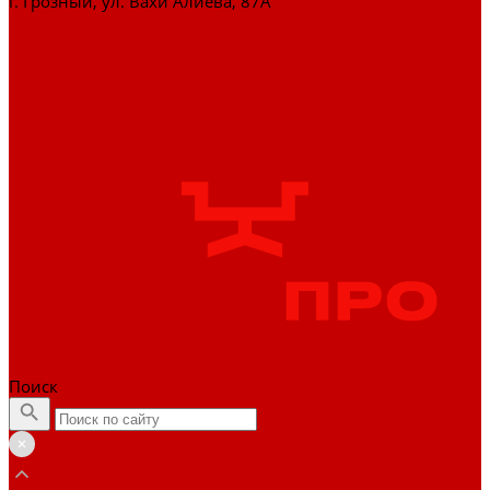
г. Грозный, ул. Вахи Алиева, 87А
+7 (929) 898-77-88
zakaz@officepro95.ru
Поиск