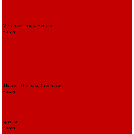
Стулья
Дизайнерские стулья
Офисные стулья
Барные стулья
Металлическая мебель
Назад
Металлическая мебель
Архивные шкафы
Вешалки
Картотеки
Ключницы
Обувницы
Шкафы для раздевалок
Этажерки
Шкафы, Пеналы, Стеллажи
Назад
Шкафы, Пеналы, Стеллажи
Стеллажи и пеналы
Шкафы для документов
Шкафы для одежды
Кресла
Назад
Кресла