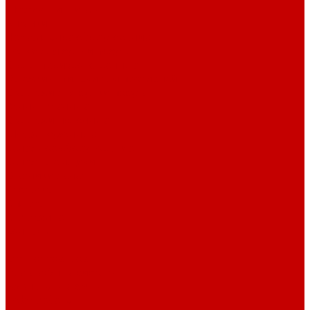
Штативы и ширмы
Аптечки
Нетрайльное оборудование
Полки для сушки посуды
Столы производственные
Тележки-шпильки для противней
Стеллажи для сушки посуды
Ванны моечные
Стеллажи полочные
Шкафы кухонные
Денежное оборудование
Денежные ящики
Счетчики денег
Доставка
Оплата
О магазине
Контакты
...
Каталог товаров
Гардеробные системы
Журнальные столы
Лофт мебель