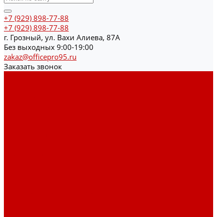
+7 (929) 898-77-88
+7 (929) 898-77-88
г. Грозный, ул. Вахи Алиева, 87А
Без выходных 9:00-19:00
zakaz@officepro95.ru
Заказать звонок
Каталог товаров
Гардеробные системы
Журнальные столы
Лофт мебель
Столы офисные
Шкафы
Столы для переговоров
Тумбы
Навесная полки
Ресепшн
Тумбы
Диваны
Металлические стеллажи
Сейфы
Депозитные сейфы