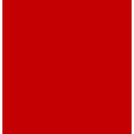
Стеллажи и пеналы
Шкафы для документов
Шкафы для одежды
Кресла
Детские кресла
Игровые кресла
Кресла руководителя
Офисные кресла
Запчасти на кресла
Столы
Столы для заседаний
Столы для руководителя
Компьютерные столы
Письменные столы
Игровые столы
Кабинеты руководителя
Медицинская мебель
Медицинские тумбы
Медицинские столы
Медицинские шкафы
Медицинские кровати
Кушетки и банкетки медицинские
Тележки для перевозки больных