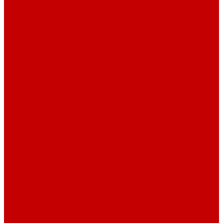
Взломостойкие сейфы
Мебельные сейфы
Бухгалтерские сейфы
Встраиваемые сейфы
Огневзломостойкие сейфы
Огнестойкие сейфы
Оружейные сейфы
Офисные сейфы
Скамьи для посетителей
Стулья
Дизайнерские стулья
Офисные стулья
Барные стулья
Металлическая мебель
Архивные шкафы
Вешалки
Картотеки
Ключницы
Обувницы
Шкафы для раздевалок
Этажерки
Шкафы, Пеналы, Стеллажи