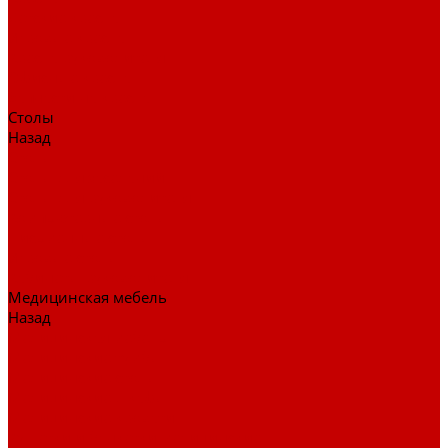
Детские кресла
Игровые кресла
Кресла руководителя
Офисные кресла
Запчасти на кресла
Столы
Назад
Столы
Столы для заседаний
Столы для руководителя
Компьютерные столы
Письменные столы
Игровые столы
Кабинеты руководителя
Медицинская мебель
Назад
Медицинская мебель
Медицинские тумбы
Медицинские столы
Медицинские шкафы
Медицинские кровати
Кушетки и банкетки медицинские