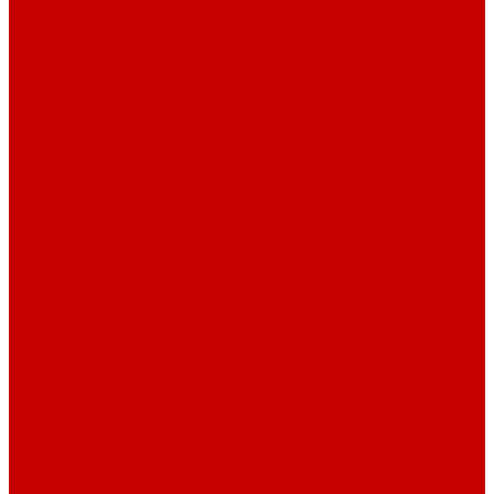
Столы офисные
Шкафы
Столы для переговоров
Тумбы
Навесная полки
Ресепшн
Тумбы
Диваны
Металлические стеллажи
Сейфы
Депозитные сейфы
Взломостойкие сейфы
Мебельные сейфы
Бухгалтерские сейфы
Встраиваемые сейфы
Огневзломостойкие сейфы
Огнестойкие сейфы
Оружейные сейфы
Офисные сейфы
Скамьи для посетителей
Стулья
Дизайнерские стулья
Офисные стулья