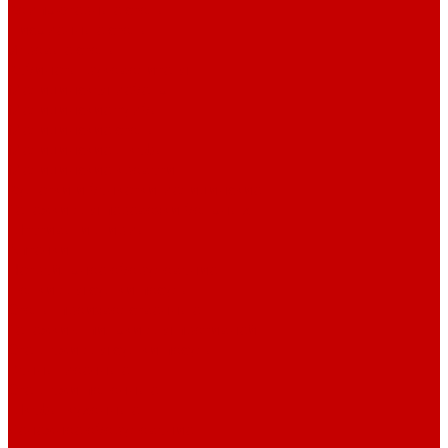
Компьютерные столы
Письменные столы
Игровые столы
Кабинеты руководителя
Медицинская мебель
Медицинские тумбы
Медицинские столы
Медицинские шкафы
Медицинские кровати
Кушетки и банкетки медицинские
Тележки для перевозки больных
Штативы и ширмы
Аптечки
Нетрайльное оборудование
Полки для сушки посуды
Столы производственные
Тележки-шпильки для противней
Стеллажи для сушки посуды
Ванны моечные
Стеллажи полочные
Шкафы кухонные
Денежное оборудование