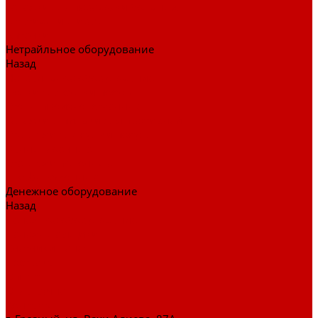
Тележки для перевозки больных
Штативы и ширмы
Аптечки
Нетрайльное оборудование
Назад
Нетрайльное оборудование
Полки для сушки посуды
Столы производственные
Тележки-шпильки для противней
Стеллажи для сушки посуды
Ванны моечные
Стеллажи полочные
Шкафы кухонные
Денежное оборудование
Назад
Денежное оборудование
Денежные ящики
Счетчики денег
Доставка
Оплата
О магазине
Контакты