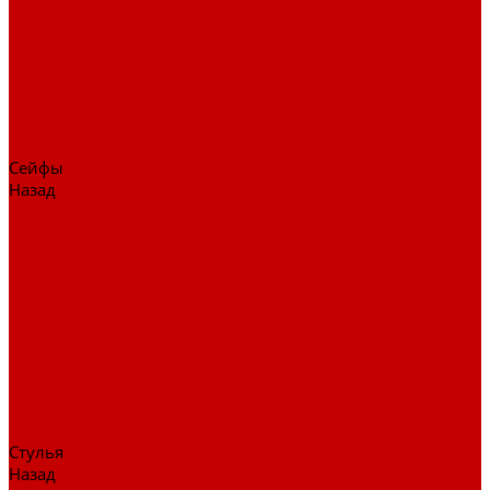
Столы для переговоров
Тумбы
Навесная полки
Ресепшн
Тумбы
Диваны
Металлические стеллажи
Сейфы
Назад
Сейфы
Депозитные сейфы
Взломостойкие сейфы
Мебельные сейфы
Бухгалтерские сейфы
Встраиваемые сейфы
Огневзломостойкие сейфы
Огнестойкие сейфы
Оружейные сейфы
Офисные сейфы
Скамьи для посетителей
Стулья
Назад