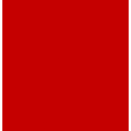
Барные стулья
Металлическая мебель
Архивные шкафы
Вешалки
Картотеки
Ключницы
Обувницы
Шкафы для раздевалок
Этажерки
Шкафы, Пеналы, Стеллажи
Стеллажи и пеналы
Шкафы для документов
Шкафы для одежды
Кресла
Детские кресла
Игровые кресла
Кресла руководителя
Офисные кресла
Запчасти на кресла
Столы
Столы для заседаний
Столы для руководителя